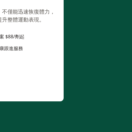
，不僅能迅速恢復體力，
提升整體運動表現。
 $88/劑起
康跟進服務