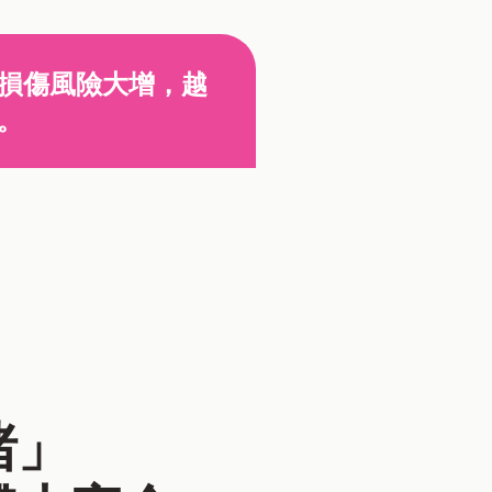
損傷風險大增，越
。
啫」